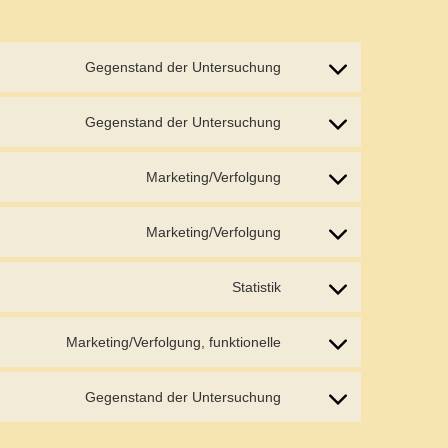
Gegenstand der Untersuchung
Consent
to
service
Gegenstand der Untersuchung
Consent
wordpress
to
service
Marketing/Verfolgung
Consent
google-
to
fonts
service
Marketing/Verfolgung
Consent
google-
to
recaptcha
service
Statistik
Consent
google-
to
maps
service
Marketing/Verfolgung, funktionelle
Consent
youtube
to
service
Gegenstand der Untersuchung
Consent
facebook
to
service